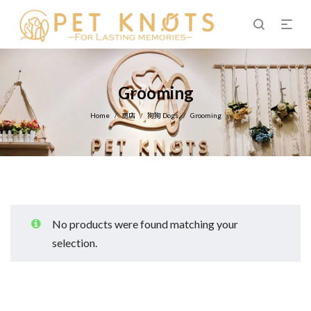
Grooming
Home
商店
狗狗 Dogs
Grooming
/
/
/
No products were found matching your
selection.