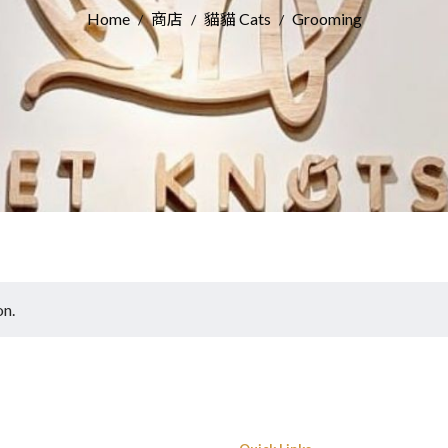
Home
商店
貓貓 Cats
Grooming
/
/
/
on.